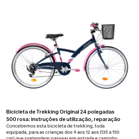
polegadas de guarda-lamas, de um cesto e um
descanso.A passagem das 6 velocidades é adaptada
às crianças graças à nossa inovação EasySpeed.
Bicicleta de Trekking Original 24 polegadas
500 rosa: instruções de utilização, reparação
Concebemos esta bicicleta de trekking, toda
equipada, para as crianças dos 9 aos 12 aos (135 a 150
cm) que pretendem passear em estrada e caminhos,