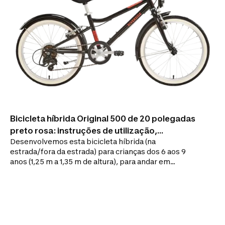
Bicicleta híbrida Original 500 de 20 polegadas
preto rosa: instruções de utilização,
Desenvolvemos esta bicicleta híbrida (na
reparação
estrada/fora da estrada) para crianças dos 6 aos 9
anos (1,25 m a 1,35 m de altura), para andar em
parques urbanos e/ou em caminhos controlados.
Esta bicicleta de 20" para criança é robusta e simples
(velocidade única), tornando-a ideal para começar a
praticar na estrada e fora da estrada.