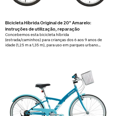
Bicicleta Híbrida Original de 20" Amarelo:
instruções de utilização, reparação
Concebemos esta bicicleta híbrida
(estrada/caminhos) para crianças dos 6 aos 9 anos de
idade (1,25 m a 1,35 m), para uso em parques urbanos
e/ou caminhos de terra batida. Esta bicicleta híbrida
de 20" para crianças é robusta e simples (velocidade
única), o que a torna ideal para se iniciar em estrada
ou caminhos de terra batida.