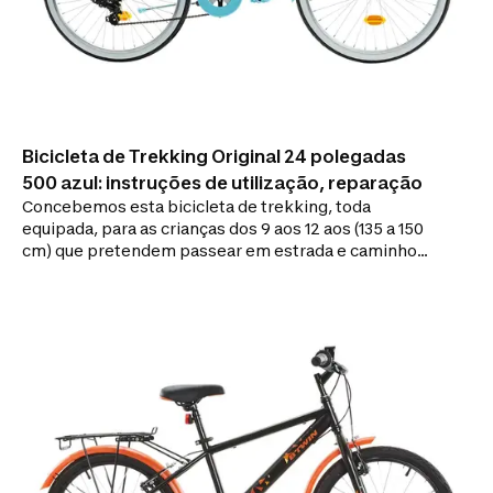
Bicicleta de Trekking Original 24 polegadas
500 azul: instruções de utilização, reparação
Concebemos esta bicicleta de trekking, toda
equipada, para as crianças dos 9 aos 12 aos (135 a 150
cm) que pretendem passear em estrada e caminhos,
seja qual for o tempo.Para passear durante todo o
ano, esta bicicleta de trekking de 24 polegadas está
equipada com guarda-lamas, um cesto e um
descanso. As 6 velocidades permitem enfrentar
todos os caminhos, desde terrenos planos a trilhos
com relevo.