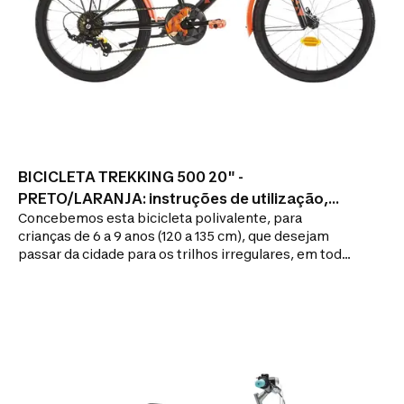
BICICLETA TREKKING 500 20" -
PRETO/LARANJA: instruções de utilização,
Concebemos esta bicicleta polivalente, para
reparação
crianças de 6 a 9 anos (120 a 135 cm), que desejam
passar da cidade para os trilhos irregulares, em todas
as condições meteorológicas.Para passear todo o
ano, esta bicicleta 20 polegadas está equipada com
um quadro suspenso, guarda-lamas, descanço e
porta-bagagens.