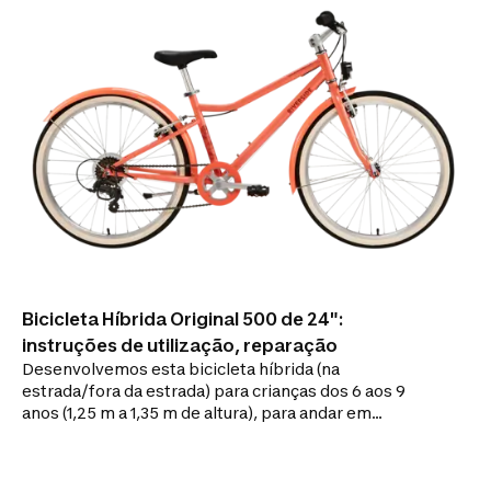
Bicicleta Híbrida Original 500 de 24":
instruções de utilização, reparação
Desenvolvemos esta bicicleta híbrida (na
estrada/fora da estrada) para crianças dos 6 aos 9
anos (1,25 m a 1,35 m de altura), para andar em
parques urbanos e/ou em caminhos controlados.
Esta bicicleta de 20" para criança é robusta e simples
(velocidade única), tornando-a ideal para começar a