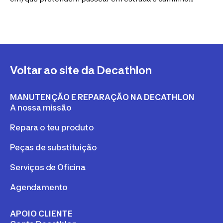
seja qual for o tempo. Para passear durante todo o
ano, esta bicicleta de trekking de 24 polegadas está
equipada com guarda-lamas, um cesto e um
descanso. As 6 velocidades permitem enfrentar
todos os caminhos, desde terrenos planos a trilhos
com relevo.
Voltar ao site da Decathlon
MANUTENÇÃO E REPARAÇÃO NA DECATHLON
A nossa missão
Repara o teu produto
Peças de substituição
Serviços de Oficina
Agendamento
APOIO CLIENTE