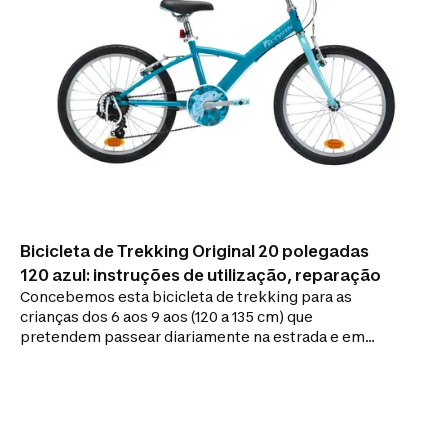
Bicicleta de Trekking Original 20 polegadas
120 azul: instruções de utilização, reparação
Concebemos esta bicicleta de trekking para as
crianças dos 6 aos 9 aos (120 a 135 cm) que
pretendem passear diariamente na estrada e em
caminhos. Para ir mais longe e durante mais tempo,
os nossos engenheiros equiparam esta bicicleta de
trekking de criança, de 20 polegadas, com 6
velocidades. Permite enfrentar facilmente caminhos
um pouco mais acidentados.