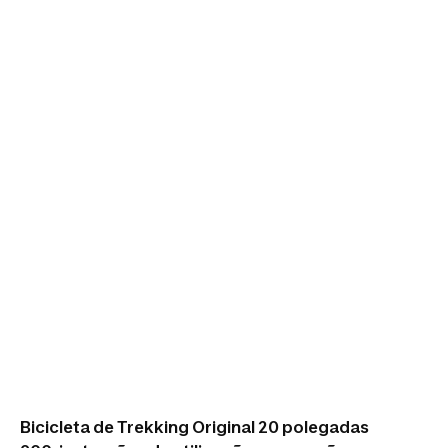
praticar na estrada e fora da estrada.
Bicicleta de Trekking Original 20 polegadas