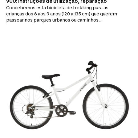
900: instruções de utilização, reparação
Concebemos esta bicicleta de trekking para as
crianças dos 6 aos 9 anos (120 a 135 cm) que querem
passear nos parques urbanos ou caminhos
pavimentados. Para descobrir os primeiros passeios
de bicicleta em todos os caminhos, a bicicleta de
trekking de criança de 20 polegadas é robusta e de
utilização simples (1 única velocidade)