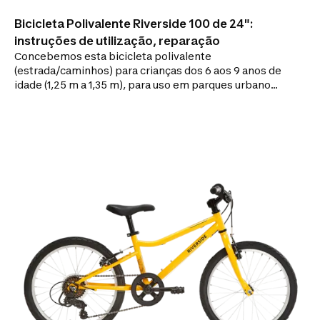
Bicicleta Polivalente Riverside 100 de 24":
instruções de utilização, reparação
Concebemos esta bicicleta polivalente
(estrada/caminhos) para crianças dos 6 aos 9 anos de
idade (1,25 m a 1,35 m), para uso em parques urbanos
e/ou caminhos de terra batida. Esta bicicleta
polivalente de 20" para crianças é robusta e simples
(velocidade única), o que a torna ideal para se iniciar
em estrada ou caminhos de terra batida.