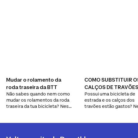
Mudar o rolamento da
COMO SUBSTITUIR O
roda traseira da BTT
CALÇOS DE TRAVÕES
Não sabes quando nem como
Possui uma bicicleta de
BICICLETA DE ESTRA
mudar os rolamentos da roda
estrada e os calços dos
traseira da tua bicicleta? Neste
travões estão gastos? N
artigo, explicamos-te tudo!
conselho irá conhecer t
os nossos truques para 
substituir sem problema