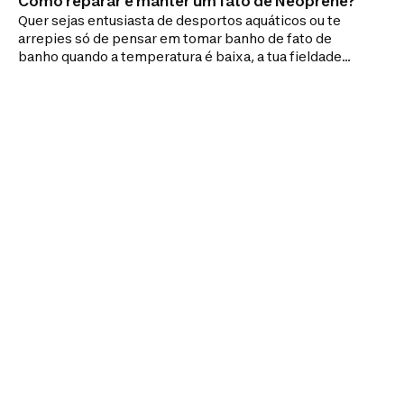
Como reparar e manter um fato de Neoprene?
Quer sejas entusiasta de desportos aquáticos ou te
arrepies só de pensar em tomar banho de fato de
banho quando a temperatura é baixa, a tua fieldade
ao fato de neoprene é inabalável. Mas sabes como
lhe dar uma boa lavagem?