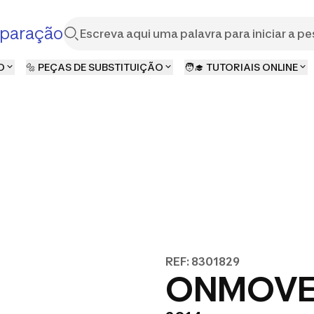
paração
O
🔩 PEÇAS DE SUBSTITUIÇÃO
🧑‍🎓 TUTORIAIS ONLINE
REF: 8301829
ONMOVE