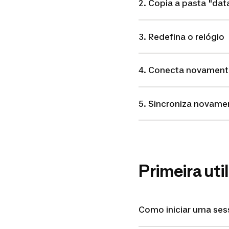
2. Copia a pasta "da
3. Redefina o relógio
4. Conecta novamente
5. Sincroniza novamen
Primeira uti
Como iniciar uma sess