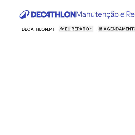
Manutenção e Re
🚲 EU REPARO
📆 AGENDAMENT
DECATHLON.PT