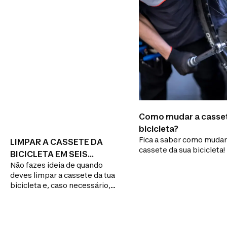
Como mudar a casse
bicicleta?
Fica a saber como mudar
LIMPAR A CASSETE DA
cassete da sua bicicleta!
BICICLETA EM SEIS
Não fazes ideia de quando
PASSOS
deves limpar a cassete da tua
bicicleta e, caso necessário,
como repará-la? Propomos-te
um pequeno passeio pelas
múltiplas razões pelas quais
deves fazer a manutenção da