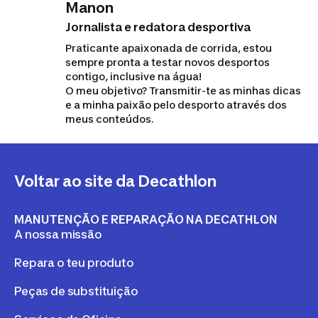
Manon
tua cassete, e explicamos-te
Jornalista e redatora desportiva
como fazê-lo em seis passos.
Praticante apaixonada de corrida, estou
sempre pronta a testar novos desportos
contigo, inclusive na água!
O meu objetivo? Transmitir-te as minhas dicas
e a minha paixão pelo desporto através dos
meus conteúdos.
Voltar ao site da Decathlon
MANUTENÇÃO E REPARAÇÃO NA DECATHLON
A nossa missão
Repara o teu produto
Peças de substituição