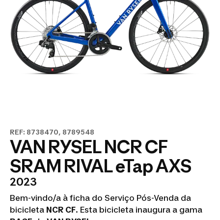
REF: 8738470, 8789548
VAN RYSEL NCR CF
SRAM RIVAL eTap AXS
2023
Bem-vindo/a à ficha do Serviço Pós-Venda da
bicicleta
NCR CF
. Esta bicicleta inaugura a gama