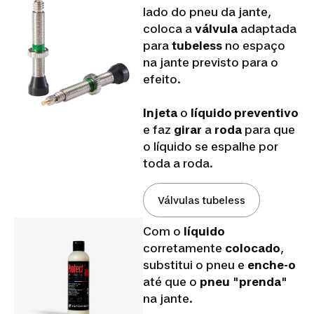
lado do pneu da jante,
coloca a
válvula
adaptada
para
tubeless
no espaço
na jante previsto para o
efeito.
Injeta
o
líquido preventivo
e faz
girar
a
roda
para que
o líquido se espalhe por
toda a roda.
Válvulas tubeless
Com o
líquido
corretamente
colocado
,
substitui o pneu e
enche-o
até que o
pneu
"
prenda
"
na jante.