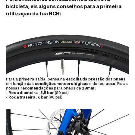
bicicleta, eis alguns conselhos para a primeira
utilização da tua NCR:
Para a primeira saída, pensa na
escolha
da
pressão
dos
pneus
em função das
condições meteorológicas
e do teu
peso
. Eis as
nossas
recomendações
para pneus de
28mm
:
-
Roda dianteira
:
5,5 bar
(80 psi)
-
Roda traseira
:
6 bar
(90 psi)