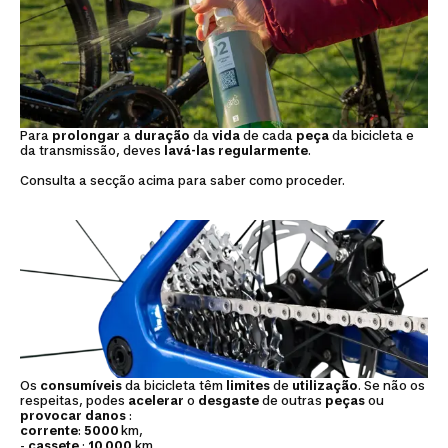
Para
prolongar
a
duração
da
vida
de cada
peça
da bicicleta e
da transmissão, deves
lavá-las
regularmente
.
Consulta a secção acima para saber como proceder.
Os
consumíveis
da bicicleta têm
limites
de
utilização
. Se não os
respeitas, podes
acelerar
o
desgaste
de outras
peças
ou
provocar
danos
:
corrente
:
5000
km,
-
cassete
:
10 000
km