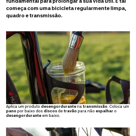
fundamental para prolongar a sua vida útil. E tal
começa com uma bicicleta regularmente limpa,
quadro e transmissão.
Aplica um produto
desengordurante
na
transmissão
. Coloca um
pano
por baixo dos
discos
de
travão
para não
espalhar
o
desengordurante
em baixo.