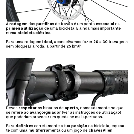
A
rodagem
das
pastilhas
de travão é um ponto
essencial
na
primeira utilização
de uma bicicleta. E ainda mais importante
numa
bicicleta elétrica
.
Para uma rodagem
ideal
, aconselhamos fazer
20
a
30
travagens
sem bloquear a roda, a partir de
25 km/h
.
Deves
respeitar
os binários de
aperto
, nomeadamente no que
se refere ao
avanço/guiador
(ver as instruções de utilização)
que poderiam provocar um queda se mal apertados.
Para
definires
corretamente a tua
posição
na bicicleta, equipa-
te com uma
multiferramenta
ou um jogo de
chaves Allen
.