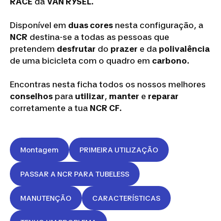
RACE
da
VAN RYSEL
.
Disponível em
duas cores
nesta configuração, a
NCR
destina-se a todas as pessoas que
pretendem
desfrutar
do
prazer
e da
polivalência
de uma bicicleta com o quadro em
carbono
.
Encontras nesta ficha todos os nossos melhores
conselhos
para
utilizar
,
manter
e
reparar
corretamente a tua
NCR CF
.
Montagem
PRIMEIRA UTILIZAÇÃO
PASSAR A NCR PARA TUBELESS
MANUTENÇÃO
CARACTERÍSTICAS