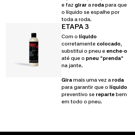
e faz
girar
a
roda
para que
o líquido se espalhe por
toda a roda.
ETAPA 3
Com o
líquido
corretamente
colocado
,
substitui o pneu e
enche-o
até que o
pneu
"
prenda
"
na jante.
Gira
mais uma vez a
roda
para garantir que o
líquido
preventivo se
reparte
bem
em todo o pneu.