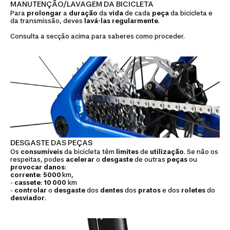
MANUTENÇÃO/LAVAGEM DA BICICLETA
Para
prolongar
a
duração
da
vida
de cada
peça
da bicicleta e
da transmissão, deves
lavá-las
regularmente
.
Consulta a secção acima para saberes como proceder.
DESGASTE DAS PEÇAS
Os
consumíveis
da bicicleta têm
limites
de
utilização
. Se não os
respeitas, podes
acelerar
o
desgaste
de outras
peças
ou
provocar
danos
:
corrente
:
5000
km,
-
cassete
:
10 000
km
-
controlar
o
desgaste
dos
dentes
dos
pratos
e dos
roletes
do
desviador
.