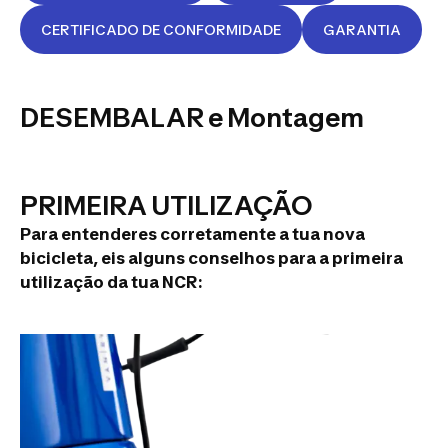
RYSEL
CERTIFICADO DE CONFORMIDADE
GARANTIA
NCR CF
APEX:
instruções,
DESEMBALAR e Montagem
reparação
PRIMEIRA UTILIZAÇÃO
Para entenderes corretamente a tua nova
bicicleta, eis alguns conselhos para a primeira
utilização da tua NCR: