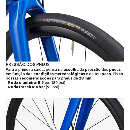
PRESSÃO DOS PNEUS
Para a primeira saída, pensa na
escolha
da
pressão
dos
pneus
em função das
condições meteorológicas
e do teu
peso
. Eis as
nossas
recomendações
para pneus de
28 mm
:
-
Roda dianteira
:
5,5 bar
(80 psi)
-
Roda traseira
:
6 bar
(90 psi)