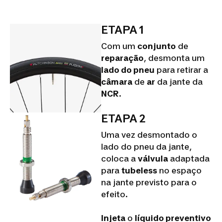
ETAPA 1
Com um
conjunto
de
reparação
, desmonta um
lado do pneu
para retirar a
câmara
de
ar
da jante da
NCR
.
ETAPA 2
Uma vez desmontado o
lado do pneu da jante,
coloca a
válvula
adaptada
para
tubeless
no espaço
na jante previsto para o
efeito.
Injeta
o
líquido preventivo