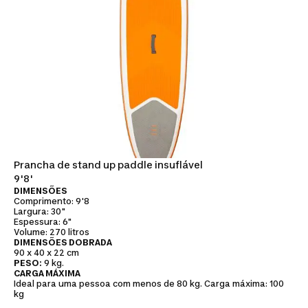
Prancha de stand up paddle insuflável
9'8'
DIMENSÕES
Comprimento: 9'8
Largura: 30"
Espessura: 6"
Volume: 270 litros
DIMENSÕES DOBRADA
90 x 40 x 22 cm
PESO:
9 kg.
CARGA MÁXIMA
Ideal para uma pessoa com menos de 80 kg. Carga máxima: 100
kg