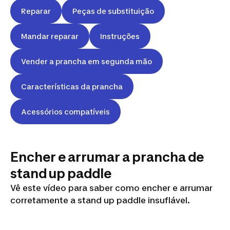
Reparar
Peças de substituição
Mandar reparar
Instruções
Vender a prancha em segunda mão
Características da prancha
Acessórios compatíveis
Encher e arrumar a prancha de
stand up paddle
Vê este vídeo para saber como encher e arrumar
PRANCHA DE STAND UP
corretamente a stand up paddle insuflável.
PADDLE INSUFLÁVEL DE
SURF 500 8' E 9'