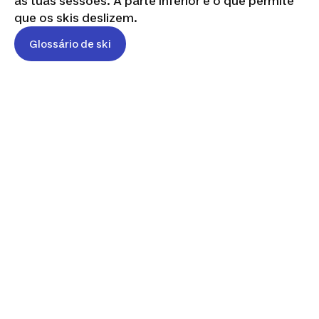
as tuas sessões. A parte inferior é o que permite
que os skis deslizem.
Glossário de ski