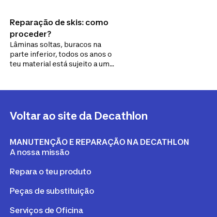
Reparação de skis: como
proceder?
Lâminas soltas, buracos na
parte inferior, todos os anos o
teu material está sujeito a um
conjunto de estragos. Para
compreender melhor como os
evitar e repará-los
corretamente, os nossos
técnicos de ski do serviço pós-
Voltar ao site da Decathlon
venda dão-te os seus
melhores conselhos!
MANUTENÇÃO E REPARAÇÃO NA DECATHLON
A nossa missão
Repara o teu produto
Peças de substituição
Serviços de Oficina