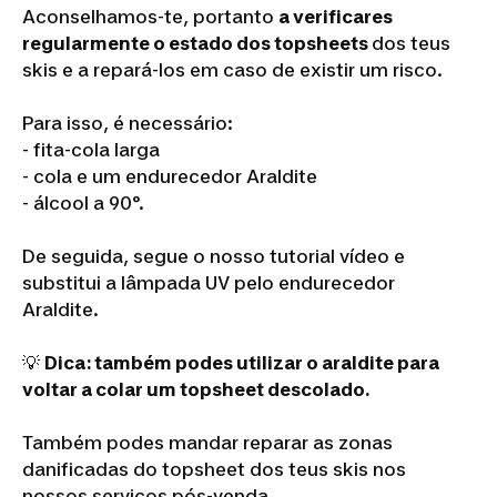
Aconselhamos-te, portanto
a verificares
regularmente o estado dos topsheets
dos teus
skis e a repará-los em caso de existir um risco.
Para isso, é necessário:
- fita-cola larga
- cola e um endurecedor Araldite
- álcool a 90°.
De seguida, segue o nosso tutorial vídeo e
substitui a lâmpada UV pelo endurecedor
Araldite.
💡
Dica:
também podes utilizar o araldite para
voltar a colar um topsheet descolado.
Também podes mandar reparar as zonas
danificadas do topsheet dos teus skis nos
nossos serviços pós-venda.