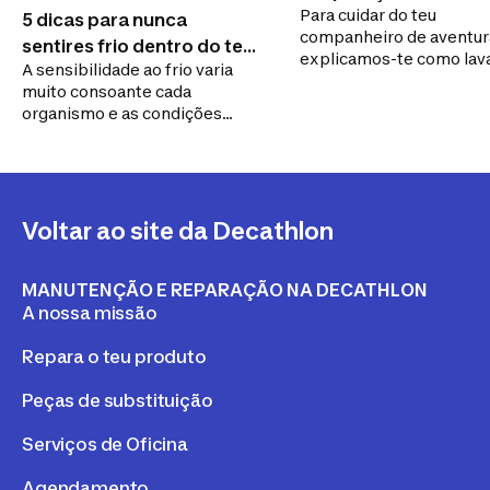
Para cuidar do teu
colchão insuflável ou
5 dicas para nunca
companheiro de aventur
autoinsuflável?
sentires frio dentro do teu
explicamos-te como lava
A sensibilidade ao frio varia
saco-cama
dobrar e reparar um furo
muito consoante cada
teu colchão de campism
organismo e as condições
climatéricas. Vamos ajudar-te
a estares bem preparado(a)!
Voltar ao site da Decathlon
MANUTENÇÃO E REPARAÇÃO NA DECATHLON
A nossa missão
Repara o teu produto
Peças de substituição
Serviços de Oficina
Agendamento