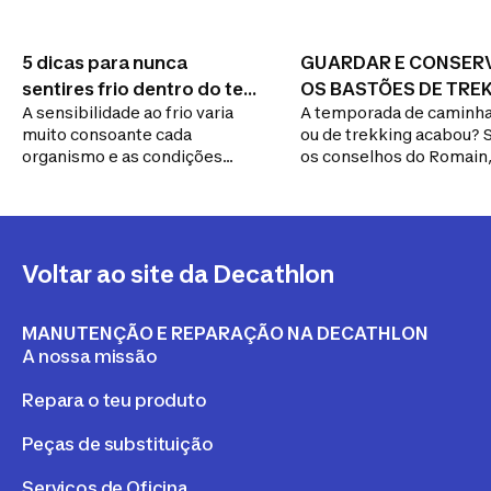
5 dicas para nunca
GUARDAR E CONSER
sentires frio dentro do teu
OS BASTÕES DE TRE
A sensibilidade ao frio varia
A temporada de caminh
saco-cama
muito consoante cada
ou de trekking acabou? 
organismo e as condições
os conselhos do Romain,
climatéricas. Vamos ajudar-te
nosso engenheiro de ba
a estares bem preparado(a)!
para saber como conser
guardar os bastões para
passem um bom inverno
Voltar ao site da Decathlon
MANUTENÇÃO E REPARAÇÃO NA DECATHLON
A nossa missão
Repara o teu produto
Peças de substituição
Serviços de Oficina