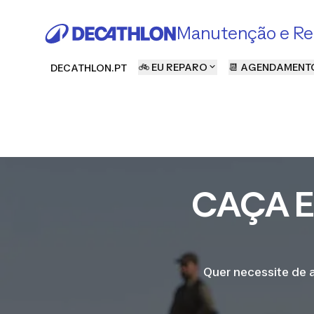
Manutenção e Re
🚲 EU REPARO
📆 AGENDAMENT
DECATHLON.PT
CAÇA E 
Quer necessite de 