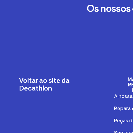
Os nossos
M
Voltar ao site da
R
Decathlon
A nossa
Repara 
Peças d
Serviços