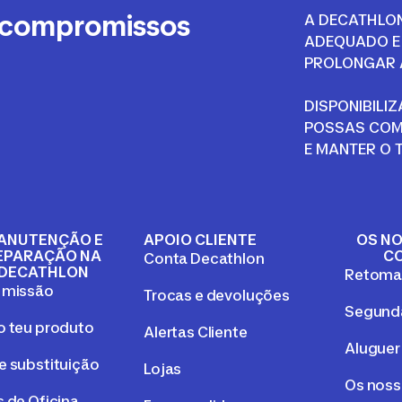
 compromissos
A DECATHLON
ADEQUADO E 
PROLONGAR A
DISPONIBILI
POSSAS COM
E MANTER O 
ANUTENÇÃO E
APOIO CLIENTE
OS NO
EPARAÇÃO NA
C
Conta Decathlon
DECATHLON
Retom
 missão
Trocas e devoluções
Segunda
o teu produto
Alertas Cliente
Aluguer
e substituição
Lojas
Os nos
 de Oficina