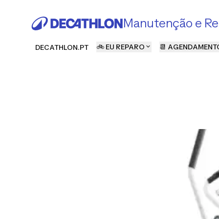
Manutenção e Re
🚲 EU REPARO
📆 AGENDAMENT
DECATHLON.PT