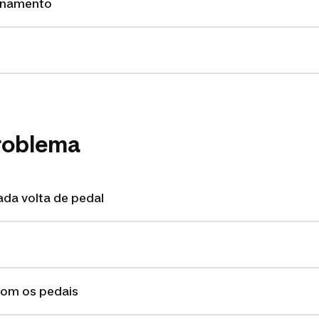
enamento
roblema
ada volta de pedal
om os pedais