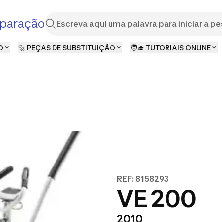
paração
O
🔩 PEÇAS DE SUBSTITUIÇÃO
🧑‍🎓 TUTORIAIS ONLINE
REF: 8158293
VE 200
2010