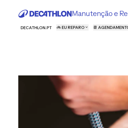
Manutenção e Re
🚲 EU REPARO
📆 AGENDAMENT
DECATHLON.PT