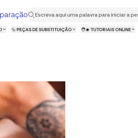
paração
O
🔩 PEÇAS DE SUBSTITUIÇÃO
🧑‍🎓 TUTORIAIS ONLINE