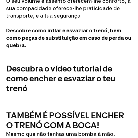
O seu volume e assento oferecem-lhe conforto, a
sua compacidade oferece-lhe praticidade de
transporte, e a tua segurança!
Descobre como inflar e esvaziar o trenó, bem
como peças de substituição em caso de perda ou
quebra.
Trenó
insuflável
Descubra o vídeo tutorial de
Pumpslide:
como encher e esvaziar o teu
instruções,
trenó
reparação
TAMBÉM É POSSÍVEL ENCHER
O TRENÓ COM A BOCA!
Mesmo que não tenhas uma bomba à mão,