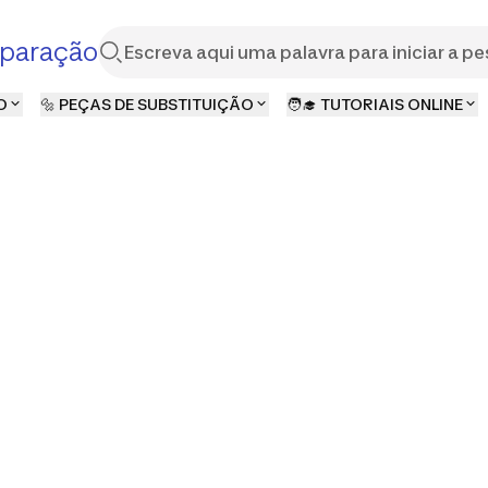
paração
O
🔩 PEÇAS DE SUBSTITUIÇÃO
🧑‍🎓 TUTORIAIS ONLINE