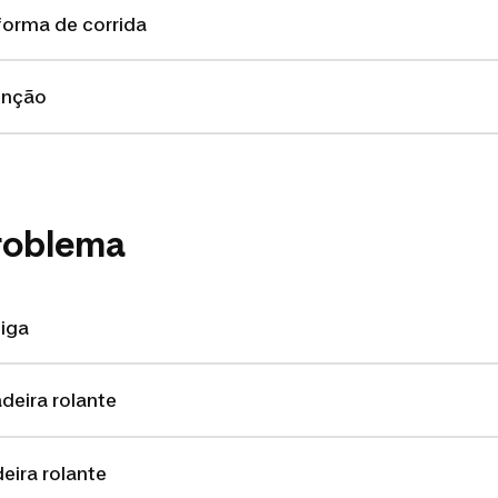
forma de corrida
enção
roblema
liga
deira rolante
ira rolante