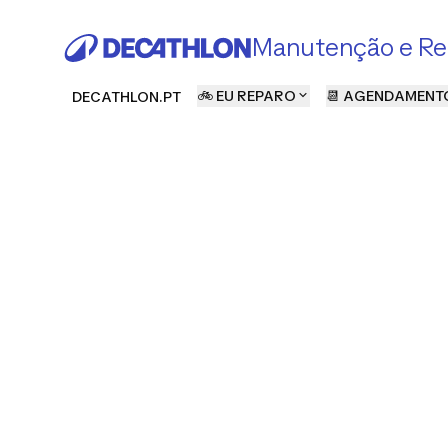
Manutenção e Re
🚲 EU REPARO
📆 AGENDAMENT
DECATHLON.PT