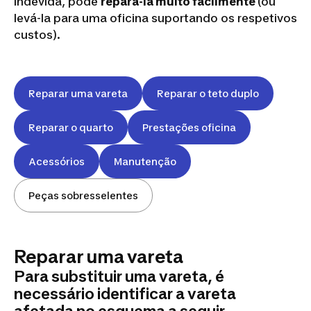
indevida, pode
repará-la muito facilmente
(ou
levá-la para uma oficina suportando os respetivos
custos).
Reparar uma vareta
Reparar o teto duplo
Reparar o quarto
Prestações oficina
Acessórios
Manutenção
Peças sobresselentes
Reparar uma vareta
Para substituir uma vareta, é
necessário identificar a vareta