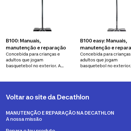
B100: Manuais,
B100 easy: Manuais,
manutenção e reparação
manutenção e repar
Concebida para crianças e
Concebida para crianças
adultos que jogam
adultos que jogam
basquetebol no exterior. A
basquetebol no exterior.
tabela B100 PRETO é regulável
B100 EASY é ajustável de
de 2,20m a 3,05m.
m a 3,05 m e é fácil de
deslocar.
Voltar ao site da Decathlon
MANUTENÇÃO E REPARAÇÃO NA DECATHLON
A nossa missão
Repara o teu produto