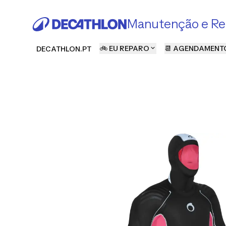
Manutenção e Re
🚲 EU REPARO
📆 AGENDAMENT
DECATHLON.PT