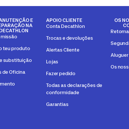
ANUTENÇÃO E
APOIO CLIENTE
OS NO
EPARAÇÃO NA
C
Conta Decathlon
DECATHLON
Retom
 missão
Trocas e devoluções
Segunda
o teu produto
Alertas Cliente
Aluguer
e substituição
Lojas
Os nos
 de Oficina
Fazer pedido
mento
Todas as declarações de
conformidade
Garantias