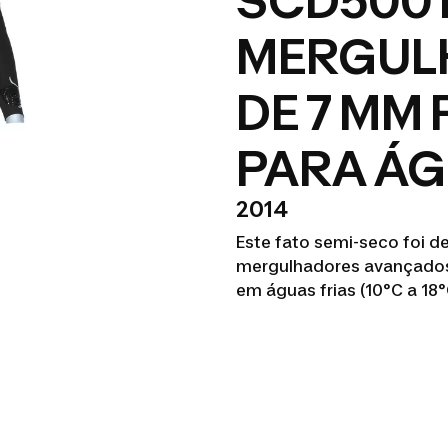
SCD500 
MERGUL
DE 7 MM
PARA ÁG
2014
Este fato semi-seco foi d
mergulhadores avançados 
em águas frias (10°C a 18°