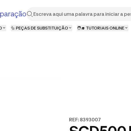
paração
O
🔩 PEÇAS DE SUBSTITUIÇÃO
🧑‍🎓 TUTORIAIS ONLINE
REF: 8393007