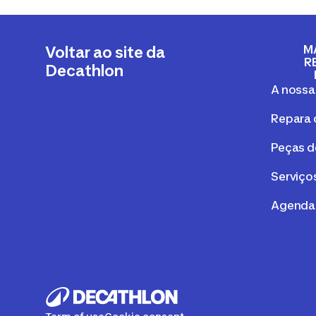
M
Voltar ao site da
R
Decathlon
A nossa
Repara 
Peças d
Serviços
Agenda