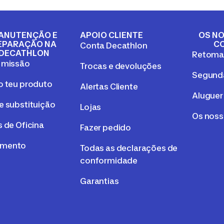
ANUTENÇÃO E
APOIO CLIENTE
OS NO
EPARAÇÃO NA
C
Conta Decathlon
DECATHLON
Retom
 missão
Trocas e devoluções
Segunda
o teu produto
Alertas Cliente
Aluguer
e substituição
Lojas
Os nos
 de Oficina
Fazer pedido
mento
Todas as declarações de
conformidade
Garantias