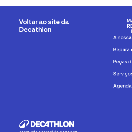
M
Voltar ao site da
R
Decathlon
A nossa
Repara 
Peças d
Serviços
Agenda