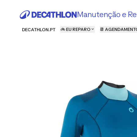
Manutenção e Re
🚲 EU REPARO
📆 AGENDAMENT
DECATHLON.PT