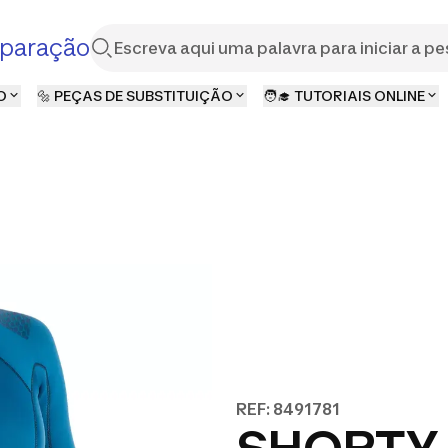
paração
O
🔩 PEÇAS DE SUBSTITUIÇÃO
🧑‍🎓 TUTORIAIS ONLINE
REF: 8491781