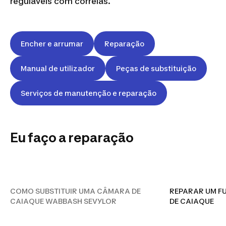
reguláveis com correias.
Encher e arrumar
Reparação
Manual de utilizador
Peças de substituição
Serviços de manutenção e reparação
COMO SUBSTITUIR UMA
Eu faço a reparação
CÂMARA DE CAIAQUE
WABBASH SEVYLOR
COMO SUBSTITUIR UMA CÂMARA DE
REPARAR UM F
CAIAQUE WABBASH SEVYLOR
DE CAIAQUE