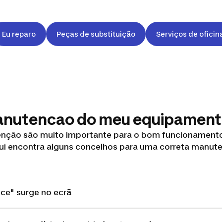
Eu reparo
Peças de substituição
Serviços de oficin
manutencao do meu equipamen
enção são muito importante para o bom funcionamento
i encontra alguns concelhos para uma correta manut
ice" surge no ecrã