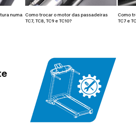
rtura numa
Como trocar o motor das passadeiras
Como tr
TC7, TC8, TC9 e TC10?
TC7 e T
te