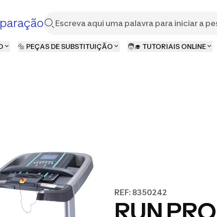
paração
O
🔩 PEÇAS DE SUBSTITUIÇÃO
🧑‍🎓 TUTORIAIS ONLINE
REF: 8350242
RUN PRO