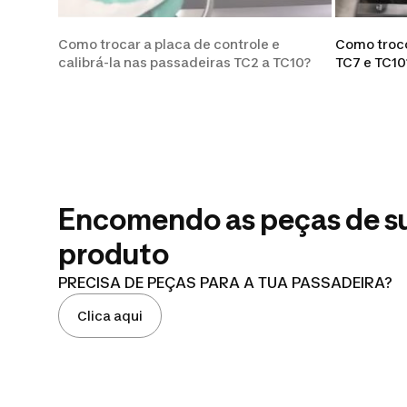
Como trocar a placa de controle e
Como troco
calibrá-la nas passadeiras TC2 a TC10?
TC7 e TC10
Encomendo as peças de sub
produto
PRECISA DE PEÇAS PARA A TUA PASSADEIRA?
Clica aqui