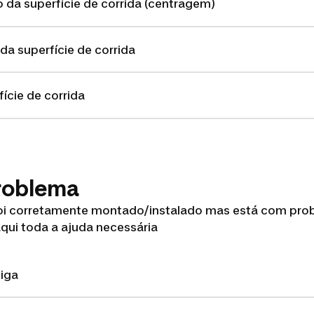
 da superfície de corrida (centragem)
a superfície de corrida
ície de corrida
roblema
oi corretamente montado/instalado mas está com pro
aqui toda a ajuda necessária
liga