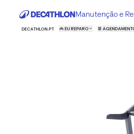
Manutenção e Re
🚲 EU REPARO
📆 AGENDAMENT
DECATHLON.PT