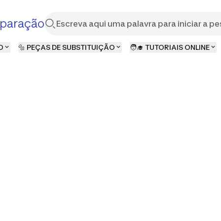
paração
O
🔩 PEÇAS DE SUBSTITUIÇÃO
🧑‍🎓 TUTORIAIS ONLINE