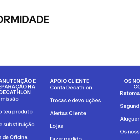
ORMIDADE
ANUTENÇÃO E
APOIO CLIENTE
OS NO
EPARAÇÃO NA
C
Conta Decathlon
DECATHLON
Retom
 missão
Trocas e devoluções
Segunda
o teu produto
Alertas Cliente
Aluguer
e substituição
Lojas
Os nos
 de Oficina
Fazer pedido