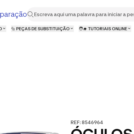
paração
O
🔩 PEÇAS DE SUBSTITUIÇÃO
🧑‍🎓 TUTORIAIS ONLINE
REF: 8546964