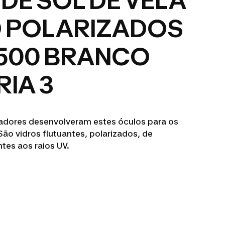
DE SOL DE VELA
D POLARIZADOS
500 BRANCO
IA 3
jadores desenvolveram estes óculos para os
São vidros flutuantes, polarizados, de
tes aos raios UV.