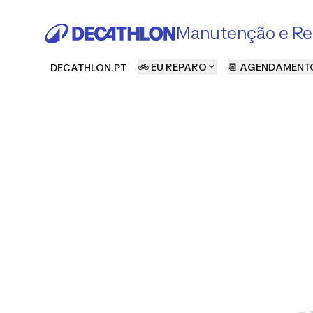
Manutenção e Re
🚲 EU REPARO
📆 AGENDAMENT
DECATHLON.PT