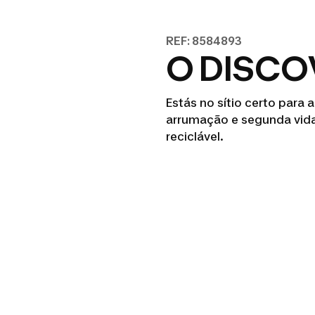
REF: 8584893
O DISCO
Estás no sítio certo para
arrumação e segunda vida
reciclável.