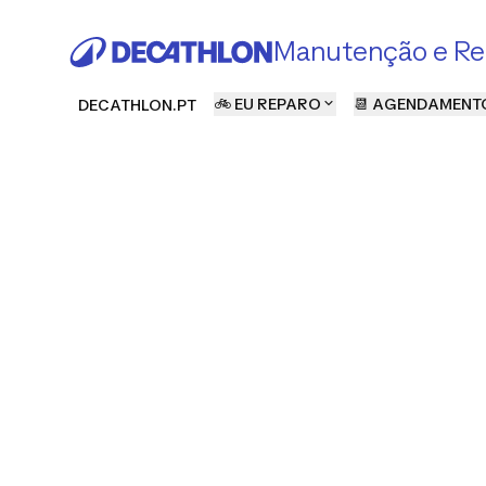
Manutenção e Re
🚲 EU REPARO
📆 AGENDAMENT
DECATHLON.PT