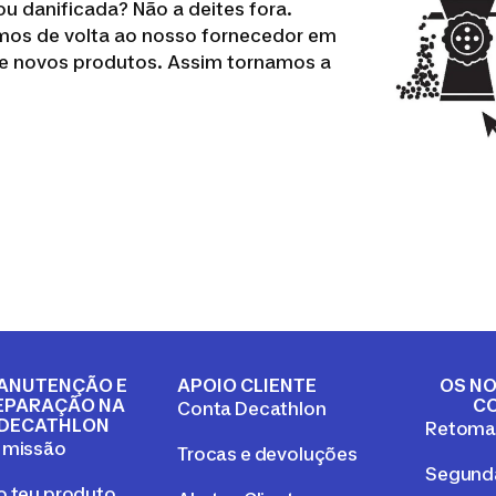
 ou danificada? Não a deites fora.
-emos de volta ao nosso fornecedor em
o de novos produtos. Assim tornamos a
ANUTENÇÃO E
APOIO CLIENTE
OS NO
EPARAÇÃO NA
C
Conta Decathlon
DECATHLON
Retom
 missão
Trocas e devoluções
Segunda
o teu produto