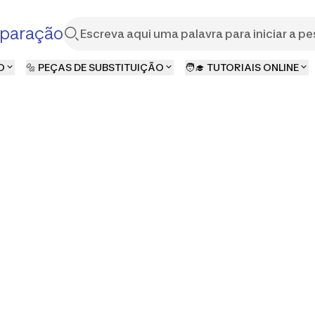
paração
O
🔩 PEÇAS DE SUBSTITUIÇÃO
🧑‍🎓 TUTORIAIS ONLINE