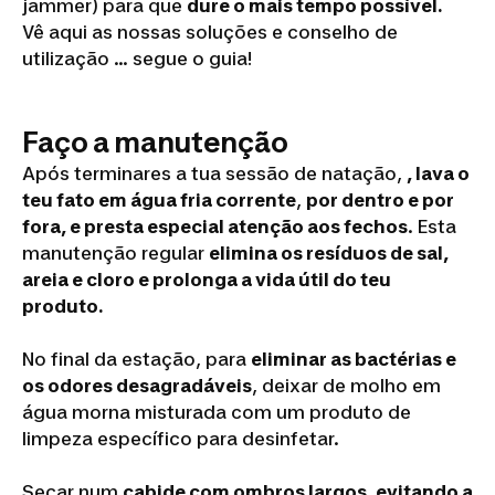
jammer) para que
dure o mais tempo possível.
Vê aqui as nossas soluções e conselho de
utilização … segue o guia!
Faço a manutenção
Após terminares a tua sessão de natação,
, lava o
teu fato em água fria corrente
,
por dentro e por
fora, e presta especial atenção aos fechos
. Esta
manutenção regular
elimina os resíduos de sal,
areia e cloro e prolonga a vida útil do teu
produto.
No final da estação, para
eliminar as bactérias e
os odores desagradáveis
, deixar de molho em
água morna misturada com um produto de
limpeza específico para desinfetar.
Secar num
cabide com ombros largos, evitando a