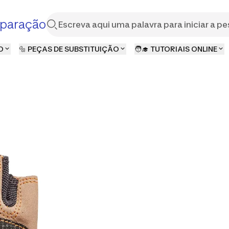
paração
O
🔩 PEÇAS DE SUBSTITUIÇÃO
🧑‍🎓 TUTORIAIS ONLINE