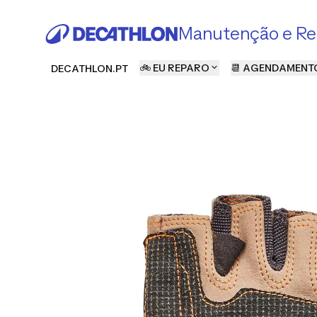
Manutenção e Re
🚲 EU REPARO
📆 AGENDAMENT
DECATHLON.PT