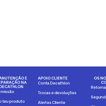
ANUTENÇÃO E
APOIO CLIENTE
OS NO
EPARAÇÃO NA
C
Conta Decathlon
DECATHLON
Retom
 missão
Trocas e devoluções
Segunda
o teu produto
Alertas Cliente