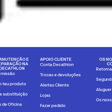
ANUTENÇÃO E
APOIO CLIENTE
OS NO
EPARAÇÃO NA
C
Conta Decathlon
DECATHLON
Retom
 missão
Trocas e devoluções
Segunda
o teu produto
Alertas Cliente
Aluguer
e substituição
Lojas
Os nos
 de Oficina
Fazer pedido