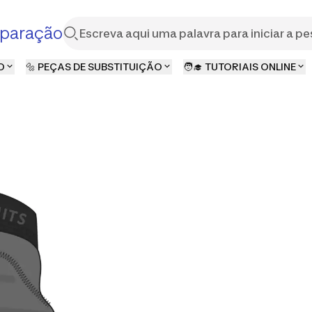
paração
O
🔩 PEÇAS DE SUBSTITUIÇÃO
🧑‍🎓 TUTORIAIS ONLINE