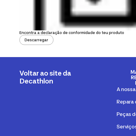
Encontra a declaração de conformidade do teu produto
Descarregar
M
Voltar ao site da
R
Decathlon
A nossa
Repara 
Peças d
Serviços