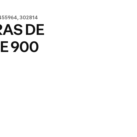
2455964, 302814
RAS DE
E 900