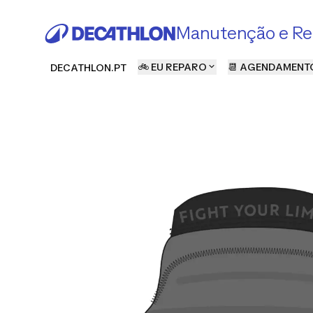
Manutenção e Re
🚲 EU REPARO
📆 AGENDAMENT
DECATHLON.PT