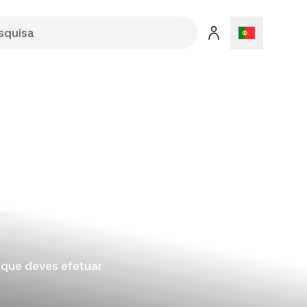
ns do
 que deves efetuar