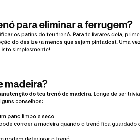
enó para eliminar a ferrugem?
car os patins do teu trenó. Para te livrares dela, pri
ireção do deslize (a menos que sejam pintados). Uma ve
 isto simplesmente!
e madeira?
anutenção do teu trenó de madeira
. Longe de ser triv
alguns conselhos:
 um pano limpo e seco
 pode corroer a madeira quando o trenó fica guardado 
ém podem deteriorar o trenó.