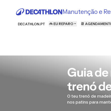
Manutenção e Re
🚲 EU REPARO
📆 AGENDAMENT
DECATHLON.PT
Guia de
trenó d
O teu trenó de madei
nos patins para mant