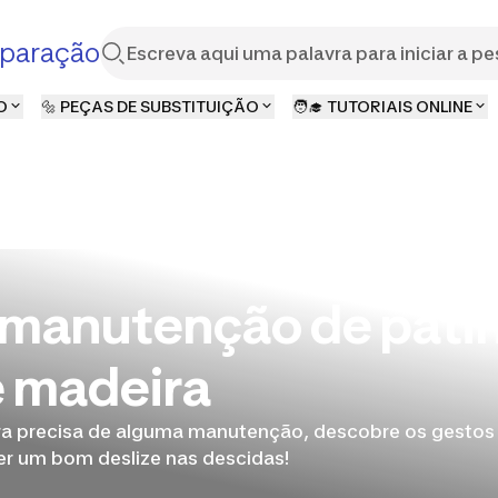
paração
O
🔩 PEÇAS DE SUBSTITUIÇÃO
🧑‍🎓 TUTORIAIS ONLINE
 manutenção de pati
e madeira
ra precisa de alguma manutenção, descobre os gestos
er um bom deslize nas descidas!