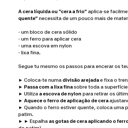
A cera líquida ou "cera a frio"
aplica-se facilm
quente"
necessita de um pouco mais de materia
- um bloco de cera sólido
- um ferro para aplicar cera
- uma escova em nylon
- lixa fina.
Segue tu mesmo os passos para encerar os teu
► Coloca-te numa
divisão arejada
e fixa o tr
►
Passa com a lixa fina
sobre toda a superfície
► Utiliza
a escova de nylon
para retirar os últi
►
Aquece o ferro de aplicação de cera
ajustan
► Quando o ferro estiver quente, coloca uma 
patim.
► ► Espalha
as gotas de cera aplicando o ferr