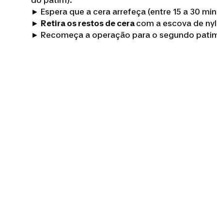
do patim).
► Espera que a cera arrefeça (entre 15 a 30 min
►
Retira os restos de cera
com a escova de nyl
► Recomeça a operação para o segundo patim