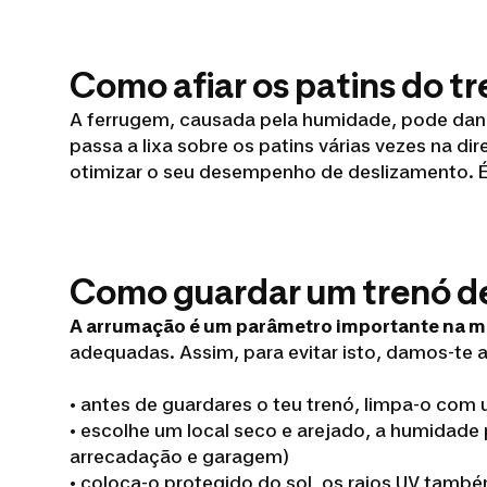
Como afiar os patins do tr
A ferrugem, causada pela humidade, pode danifi
passa a lixa sobre os patins várias vezes na d
otimizar o seu desempenho de deslizamento. É
Como guardar um trenó d
A arrumação é um parâmetro importante na m
adequadas. Assim, para evitar isto, damos-te 
• antes de guardares o teu trenó, limpa-o com
• escolhe um local seco e arejado, a humidade
arrecadação e garagem)
• coloca-o protegido do sol, os raios UV tamb