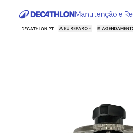
Manutenção e Re
🚲 EU REPARO
📆 AGENDAMENT
DECATHLON.PT