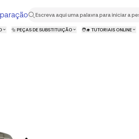
paração
O
🔩 PEÇAS DE SUBSTITUIÇÃO
🧑‍🎓 TUTORIAIS ONLINE