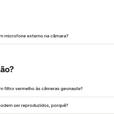
 um microfone externo na câmara?
tão?
um filtro vermelho às câmeras geonaute?
podem ser reproduzidos, porquê?