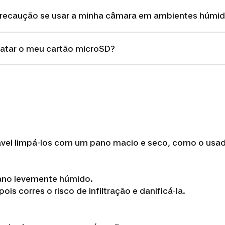
recaução se usar a minha câmara em ambientes húmi
atar o meu cartão microSD?
lhável limpá-los com um pano macio e seco, como o usa
ano levemente húmido.
s corres o risco de infiltração e danificá-la.