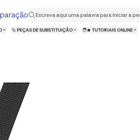
paração
O
🔩 PEÇAS DE SUBSTITUIÇÃO
🧑‍🎓 TUTORIAIS ONLINE