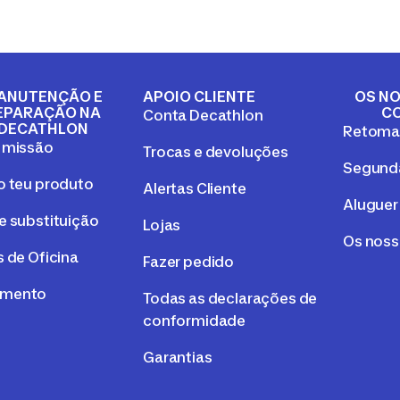
ANUTENÇÃO E
APOIO CLIENTE
OS NO
EPARAÇÃO NA
C
Conta Decathlon
DECATHLON
Retom
 missão
Trocas e devoluções
Segunda
o teu produto
Alertas Cliente
Aluguer
e substituição
Lojas
Os nos
 de Oficina
Fazer pedido
mento
Todas as declarações de
conformidade
Garantias