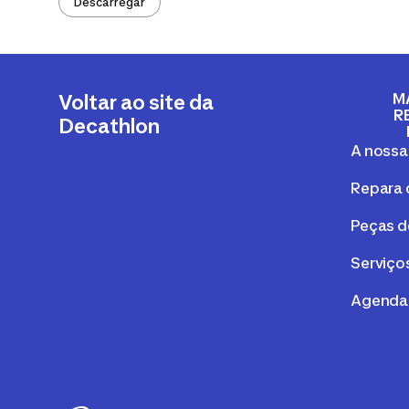
Descarregar
M
Voltar ao site da
R
Decathlon
A nossa
Repara 
Peças d
Serviços
Agenda