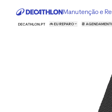
Manutenção e Re
🚲 EU REPARO
📆 AGENDAMENT
DECATHLON.PT