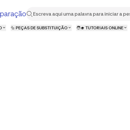
paração
O
🔩 PEÇAS DE SUBSTITUIÇÃO
🧑‍🎓 TUTORIAIS ONLINE