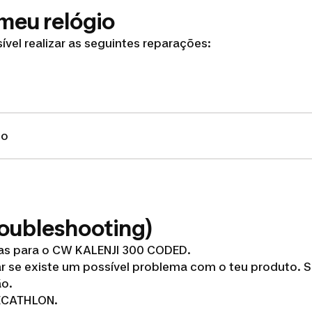
 meu relógio
ível realizar as seguintes reparações:
to
roubleshooting)
mas para o CW KALENJI 300 CODED.
ar se existe um possível problema com o teu produto. 
ão.
DECATHLON.