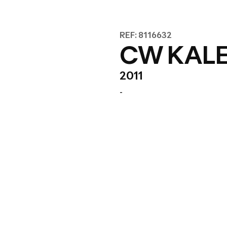
REF: 8116632
CW KALE
2011
-