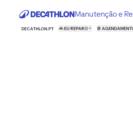
Manutenção e Re
🚲 EU REPARO
📆 AGENDAMENT
DECATHLON.PT