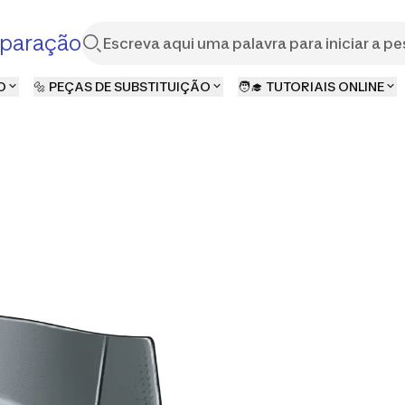
paração
O
🔩 PEÇAS DE SUBSTITUIÇÃO
🧑‍🎓 TUTORIAIS ONLINE