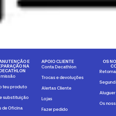
ANUTENÇÃO E
APOIO CLIENTE
OS NO
EPARAÇÃO NA
C
Conta Decathlon
DECATHLON
Retom
 missão
Trocas e devoluções
Segunda
o teu produto
Alertas Cliente
Aluguer
e substituição
Lojas
Os nos
 de Oficina
Fazer pedido