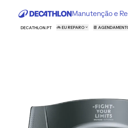
Manutenção e Re
🚲 EU REPARO
📆 AGENDAMENT
DECATHLON.PT