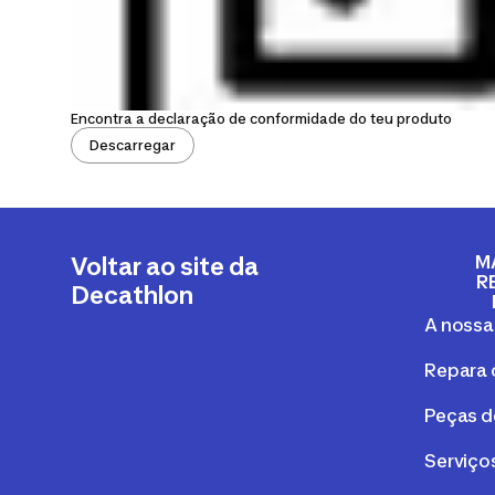
Encontra a declaração de conformidade do teu produto
Descarregar
M
Voltar ao site da
R
Decathlon
A nossa
Repara 
Peças d
Serviços