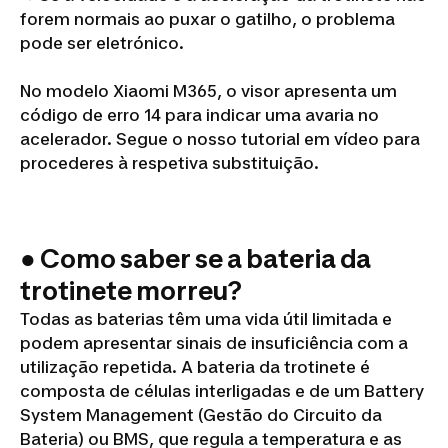
forem normais ao puxar o gatilho, o problema
Subtituição
pode ser eletrónico.
do
No modelo Xiaomi M365, o visor apresenta um
acelerador
código de erro 14 para indicar uma avaria no
de uma
acelerador. Segue o nosso tutorial em vídeo para
trotinete
procederes à respetiva substituição.
elétrica
● Como saber se a bateria da
trotinete morreu?
Todas as baterias têm uma vida útil limitada e
podem apresentar sinais de insuficiência com a
utilização repetida. A bateria da trotinete é
composta de células interligadas e de um Battery
System Management (Gestão do Circuito da
Bateria) ou BMS, que regula a temperatura e as