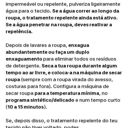
impermeável ou repelente, pulveriza ligeiramente
água para o tecido.
Se a água correr ao longo da
roupa, o tratamento repelente ainda está ativo.
Se a água penetrar na roupa, deves reativar a
repelência.
Depois de lavares a roupa,
enxagua
abundantemente ou faça um duplo
enxaguamento
para eliminar todos os resíduos
de detergente.
Seca a tua roupa durante algum
tempo ao ar livre, e coloca-a na máquina de secar
roupa
(sempre com a roupa virada do avesso,
costuras para fora). Configura a máquina de
secar roupa
para a temperatura mínima
, no
programa sintético/delicado
e num tempo curto
(
10 a 15 minutos
).
Se, depois disso, o tratamento repelente do teu
tecido não tiver voltado, podes