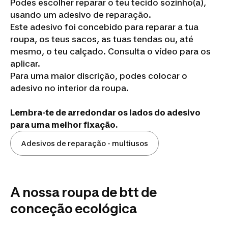
Podes escolher reparar o teu tecido sozinho(a),
usando um adesivo de reparação.
Este adesivo foi concebido para reparar a tua
roupa, os teus sacos, as tuas tendas ou, até
Como
mesmo, o teu calçado. Consulta o vídeo para os
cuidar
aplicar.
Para uma maior discrição, podes colocar o
bem
adesivo no interior da roupa.
da
minha
Lembra-te de arredondar os lados do adesivo
para uma melhor fixação.
roupa
de
Adesivos de reparação - multiusos
BTT?
A nossa roupa de btt de
conceção ecológica