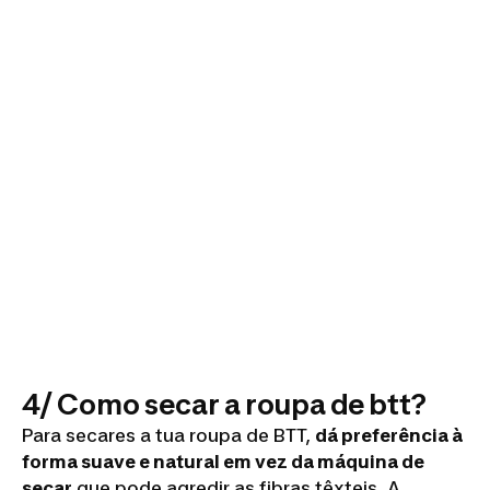
4/ Como secar a roupa de btt?
Para secares a tua roupa de BTT,
dá preferência à
forma suave e natural em vez da máquina de
secar
que pode agredir as fibras têxteis. A