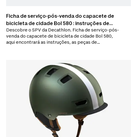
Ficha de serviço-pós-venda do capacete de
bicicleta de cidade Bol 580 : instruções de
Descobre o SPV da Decathlon. Ficha de serviço-pós-
utilização, reparação
venda do capacete de bicicleta de cidade Bol 580,
aqui encontrará as instruções, as peças de
substituição, os nossos conselhos de manutenção e
os nossos vídeos tutoriais para reparar o produto.
instruções, conselhos de manutenção, reparação e
peças de substituição