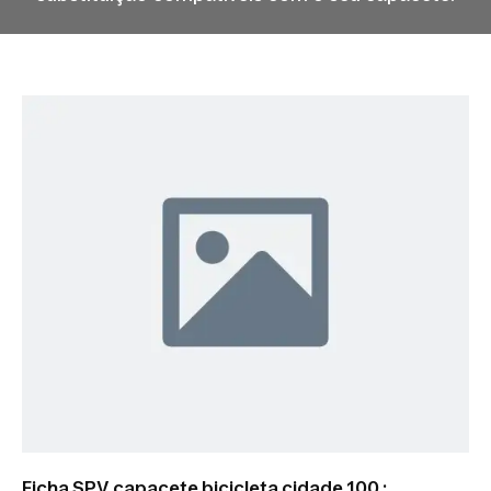
Ficha SPV capacete bicicleta cidade 100 :