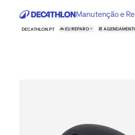
Manutenção e Re
🚲 EU REPARO
📆 AGENDAMENT
DECATHLON.PT