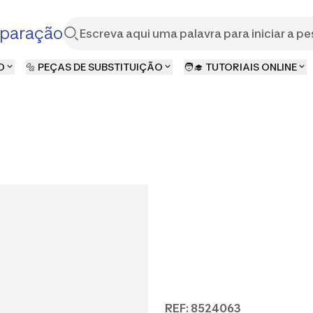
paração
O
🔩 PEÇAS DE SUBSTITUIÇÃO
🧑‍🎓 TUTORIAIS ONLINE
REF: 8524063