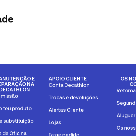
ade
ANUTENÇÃO E
APOIO CLIENTE
OS NO
EPARAÇÃO NA
C
Conta Decathlon
DECATHLON
Retom
 missão
Trocas e devoluções
Segunda
o teu produto
Alertas Cliente
Aluguer
e substituição
Lojas
Os nos
 de Oficina
Fazer pedido