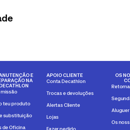
ade
ANUTENÇÃO E
APOIO CLIENTE
OS NO
EPARAÇÃO NA
C
Conta Decathlon
DECATHLON
Retom
 missão
Trocas e devoluções
Segunda
o teu produto
Alertas Cliente
Aluguer
e substituição
Lojas
Os nos
 de Oficina
Fazer pedido