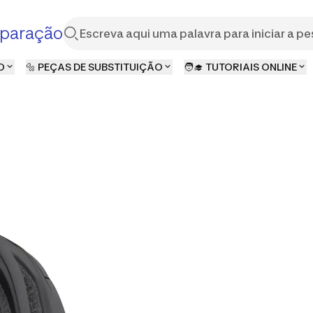
paração
O
🔩 PEÇAS DE SUBSTITUIÇÃO
🧑‍🎓 TUTORIAIS ONLINE