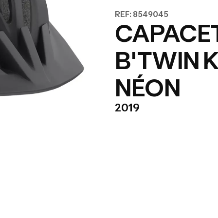
REF: 8549045
CAPACET
B'TWIN K
NÉON
2019