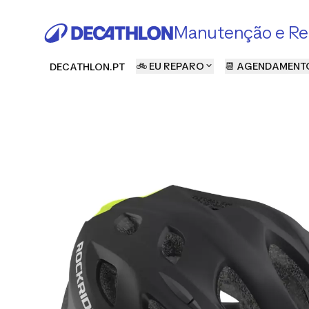
Manutenção e Re
🚲 EU REPARO
📆 AGENDAMENT
DECATHLON.PT