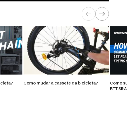
cleta?
Como mudar a cassete da bicicleta?
Como sub
BTT SR