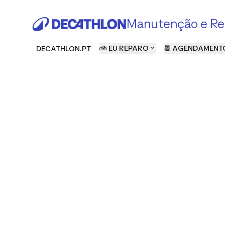
Manutenção e Re
🚲 EU REPARO
📆 AGENDAMENT
DECATHLON.PT