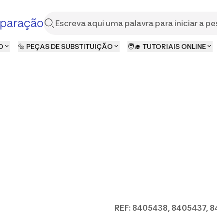
paração
O
🔩 PEÇAS DE SUBSTITUIÇÃO
🧑‍🎓 TUTORIAIS ONLINE
REF: 8405438, 8405437, 