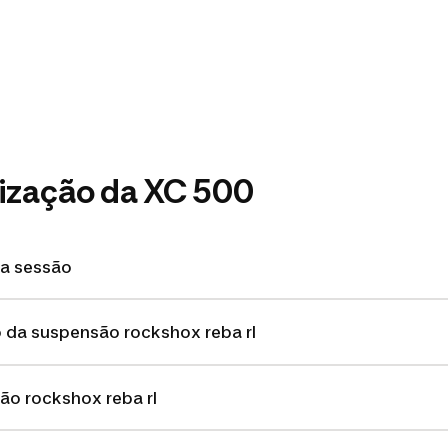
ilização da XC 500
a sessão
da suspensão rockshox reba rl
ão rockshox reba rl