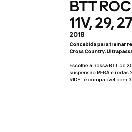
BTT ROC
11V, 29, 2
2018
Concebida para treinar r
Cross Country. Ultrapassa
Escolhe a nossa BTT de X
suspensão REBA e rodas 29
RIDE" é compatível com 3