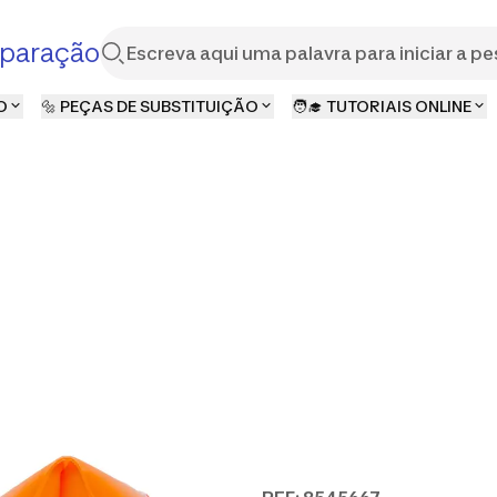
paração
O
🔩 PEÇAS DE SUBSTITUIÇÃO
🧑‍🎓 TUTORIAIS ONLINE