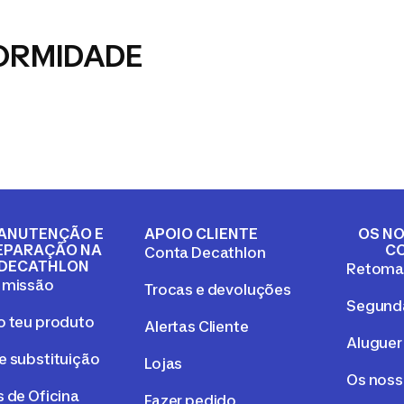
ORMIDADE
ANUTENÇÃO E
APOIO CLIENTE
OS NO
EPARAÇÃO NA
C
Conta Decathlon
DECATHLON
Retom
 missão
Trocas e devoluções
Segunda
o teu produto
Alertas Cliente
Aluguer
e substituição
Lojas
Os nos
 de Oficina
Fazer pedido