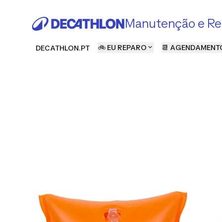
Manutenção e Re
🚲 EU REPARO
📆 AGENDAMENT
DECATHLON.PT