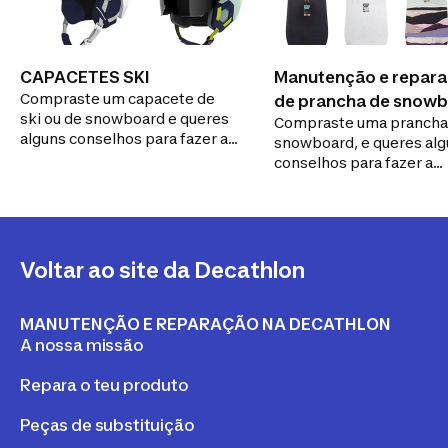
CAPACETES SKI
Manutenção e repar
Compraste um capacete de
de prancha de snowb
ski ou de snowboard e queres
Compraste uma prancha
instruções de utiliza
alguns conselhos para fazer a
snowboard, e queres al
reparação
sua manutenção, reparação
conselhos para fazer a
e/ou o seu armazenamento?
manutenção, reparação 
Descobre todas as
arrumá-la? Descobre tod
informações necessárias para
informações necessária
conservares o teu capacete de
conservares a tua pranc
forma duradoura.
snowboard.
Voltar ao site da Decathlon
MANUTENÇÃO E REPARAÇÃO NA DECATHLON
A nossa missão
Repara o teu produto
Peças de substituição