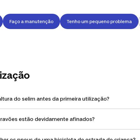
Faço a manutenção
Tenho um pequeno problema
lização
tura do selim antes da primeira utilização?
 travões estão devidamente afinados?
er os pneus de uma bicicleta de estrada de criança?