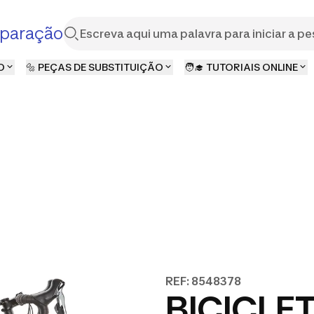
paração
O
🔩 PEÇAS DE SUBSTITUIÇÃO
🧑‍🎓 TUTORIAIS ONLINE
REF: 8548378
BICICLE