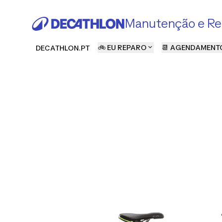
Manutenção e Re
🚲 EU REPARO
📆 AGENDAMENT
DECATHLON.PT