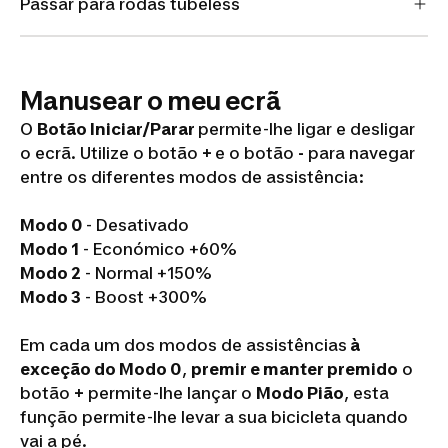
Passar para rodas tubeless
Manusear o meu ecrã
O
Botão Iniciar/Parar
permite-lhe ligar e desligar
o ecrã. Utilize o botão
+
e o botão
-
para navegar
entre os diferentes modos de assistência:
Modo 0
- Desativado
Modo 1
- Económico +60%
Modo 2
- Normal +150%
Modo 3
- Boost +300%
Em cada um dos modos de assistências
à
exceção do Modo 0
,
premir e manter premido
o
botão
+
permite-lhe lançar o
Modo Pião
, esta
função permite-lhe levar a sua bicicleta quando
vai a pé.