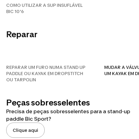
COMO UTILIZAR A SUP INSUFLÁVEL
BIC 10'6
REPARAR UM FURO NUMA
STAND UP PADDLE OU
Reparar
KAYAK EM DROPSTITCH OU
TARPOLIN
REPARAR UM FURO NUMA STAND UP
MUDAR A VÁLVU
PADDLE OU KAYAK EM DROPSTITCH
UM KAYAK EM 
OU TARPOLIN
Peças sobresselentes
Precisa de peças sobresselentes para a stand-up
paddle Bic Sport?
Clique aqui