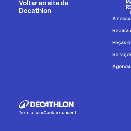
M
Voltar ao site da
R
Decathlon
A nossa
Repara 
Peças d
Serviços
Agenda
Term of use
Cookie consent