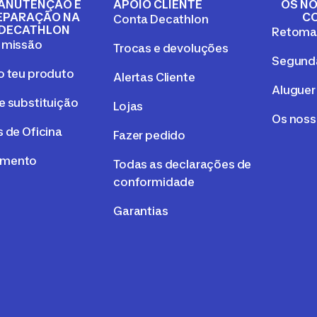
ANUTENÇÃO E
APOIO CLIENTE
OS NO
EPARAÇÃO NA
C
Conta Decathlon
DECATHLON
Retom
 missão
Trocas e devoluções
Segunda
o teu produto
Alertas Cliente
Aluguer
e substituição
Lojas
Os nos
 de Oficina
Fazer pedido
mento
Todas as declarações de
conformidade
Garantias