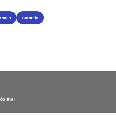
o saco
Garantia
róxima!