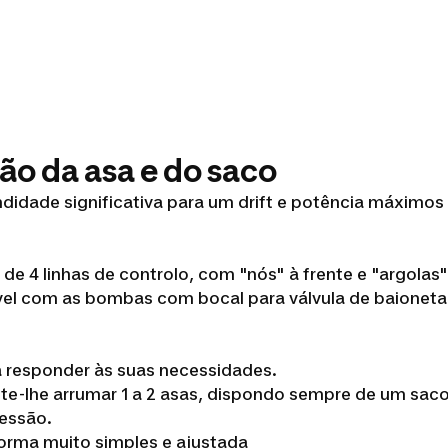
ção da asa e do saco
didade significativa para um drift e potência máximos
 de 4 linhas de controlo, com "nós" à frente e "argolas"
ível com as bombas com bocal para válvula de baionet
a responder às suas necessidades.
ite-lhe arrumar 1 a 2 asas, dispondo sempre de um s
essão.
forma muito simples e ajustada