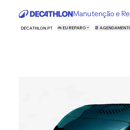
Manutenção e Re
🚲 EU REPARO
📆 AGENDAMENT
DECATHLON.PT