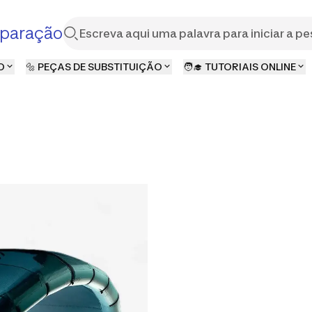
paração
O
🔩 PEÇAS DE SUBSTITUIÇÃO
🧑‍🎓 TUTORIAIS ONLINE