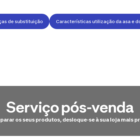
ças de substituição
Características utilização da asa e d
Serviço pós-venda
eparar os seus produtos, desloque-se à sua loja mais p