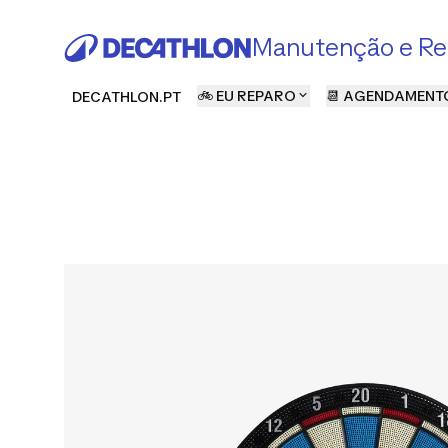
Manutenção e Re
🚲 EU REPARO
📆 AGENDAMENT
DECATHLON.PT