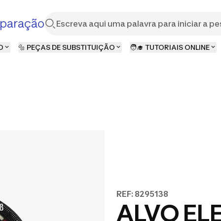
paração
O
🔩 PEÇAS DE SUBSTITUIÇÃO
🧑‍🎓 TUTORIAIS ONLINE
REF: 8295138
ALVO EL