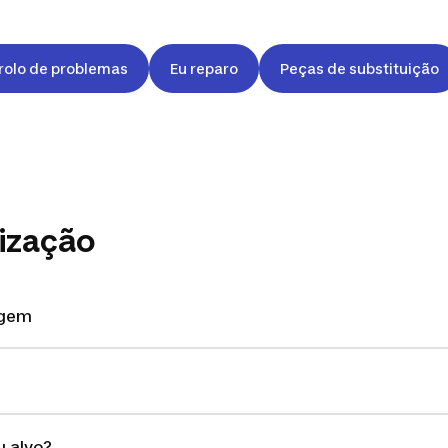
rolo de problemas
Eu reparo
Peças de substituição
lização
agem
 alvo?