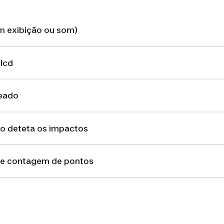
m exibição ou som)
lcd
eado
ão deteta os impactos
de contagem de pontos