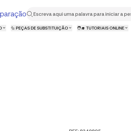
paração
O
🔩 PEÇAS DE SUBSTITUIÇÃO
🧑‍🎓 TUTORIAIS ONLINE