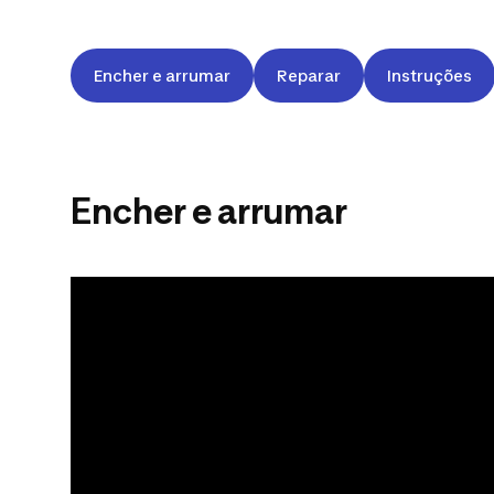
Encher e arrumar
Reparar
Instruções
Encher e arrumar