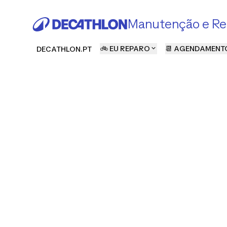
Manutenção e Re
🚲 EU REPARO
📆 AGENDAMENT
DECATHLON.PT