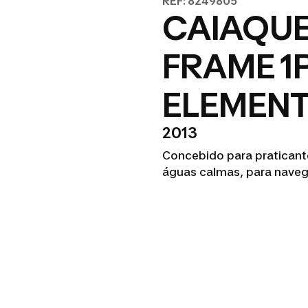
REF: 8249805
CAIAQUE
FRAME 1
ELEMEN
2013
Concebido para praticant
águas calmas, para naveg